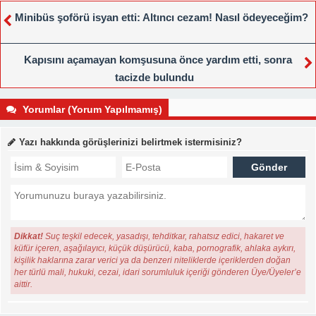
Minibüs şoförü isyan etti: Altıncı cezam! Nasıl ödeyeceğim?
Kapısını açamayan komşusuna önce yardım etti, sonra
tacizde bulundu
Yorumlar (Yorum Yapılmamış)
Yazı hakkında görüşlerinizi belirtmek istermisiniz?
Dikkat!
Suç teşkil edecek, yasadışı, tehditkar, rahatsız edici, hakaret ve
küfür içeren, aşağılayıcı, küçük düşürücü, kaba, pornografik, ahlaka aykırı,
kişilik haklarına zarar verici ya da benzeri niteliklerde içeriklerden doğan
her türlü mali, hukuki, cezai, idari sorumluluk içeriği gönderen Üye/Üyeler’e
aittir.