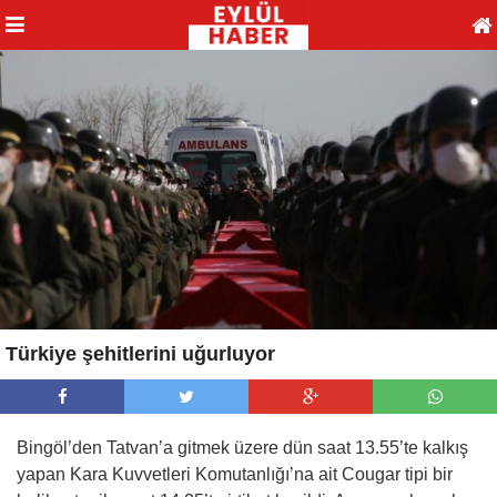
Türkiye şehitlerini uğurluyor
Bingöl’den Tatvan’a gitmek üzere dün saat 13.55’te kalkış
yapan Kara Kuvvetleri Komutanlığı’na ait Cougar tipi bir