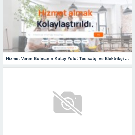
Hizmet Veren Bulmanın Kolay Yolu: Tesisatçı ve Elektrikçi Ararken Nelere Dikkat Edilmeli?