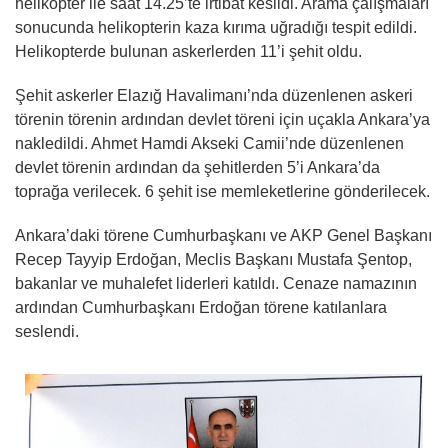
helikopter ile saat 14.25’te irtibat kesildi. Arama çalışmaları
sonucunda helikopterin kaza kırıma uğradığı tespit edildi.
Helikopterde bulunan askerlerden 11’i şehit oldu.
Şehit askerler Elazığ Havalimanı’nda düzenlenen askeri
törenin törenin ardından devlet töreni için uçakla Ankara’ya
nakledildi. Ahmet Hamdi Akseki Camii’nde düzenlenen
devlet törenin ardından da şehitlerden 5’i Ankara’da
toprağa verilecek. 6 şehit ise memleketlerine gönderilecek.
Ankara’daki törene Cumhurbaşkanı ve AKP Genel Başkanı
Recep Tayyip Erdoğan, Meclis Başkanı Mustafa Şentop,
bakanlar ve muhalefet liderleri katıldı. Cenaze namazının
ardından Cumhurbaşkanı Erdoğan törene katılanlara
seslendi.