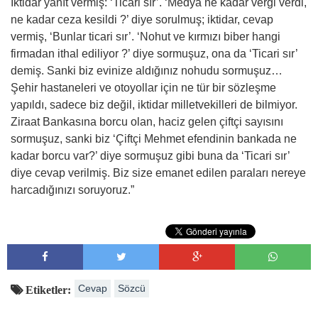
İktidar yanıt vermiş: ‘Ticari sır’. ‘Medya ne kadar vergi verdi,
ne kadar ceza kesildi ?’ diye sorulmuş; iktidar, cevap
vermiş, ‘Bunlar ticari sır’. ‘Nohut ve kırmızı biber hangi
firmadan ithal ediliyor ?’ diye sormuşuz, ona da ‘Ticari sır’
demiş. Sanki biz evinize aldığınız nohudu sormuşuz…
Şehir hastaneleri ve otoyollar için ne tür bir sözleşme
yapıldı, sadece biz değil, iktidar milletvekilleri de bilmiyor.
Ziraat Bankasına borcu olan, haciz gelen çiftçi sayısını
sormuşuz, sanki biz ‘Çiftçi Mehmet efendinin bankada ne
kadar borcu var?’ diye sormuşuz gibi buna da ‘Ticari sır’
diye cevap verilmiş. Biz size emanet edilen paraları nereye
harcadığınızı soruyoruz.”
Cevap
Sözcü
Etiketler: