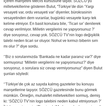
içeren manşetini Meclis kürsüsüne taşıdı. SÖZCÜ’yü
milletvekillerine gösteren Bulut, “Türkiye’de dün ‘Yargı
vesayeti var, ordu vesayeti var’ diyenler, bürokrasinin
vesayetinden dem vuranlar, bugünkü vesayete karşı tek
kelime etmiyor. En basit konulara bile, ‘Ticari sır’ denilerek
cevap verilmiyor. Milletin vergilerini ne yapıyorsunuz ?’
diye soruyoruz, cevap yok. SÖZCÜ TV’nin logo değişiklik
talebi neden ticari sır oluyor. Nohut ve kırmızı biberin sırrı
mı olur ?” diye sordu.
‘’Biz o sorularımızda ‘Bankada ne kadar paranız var?’ diye
sormuyoruz ‘Milletin vergilerini ne yapıyorsunuz?’ diye
soruyoruz, o sorulara siz cevap vermiyorsunuz” diyen Bulut
şunları söyledi:
‘’Türkiye’de çok az sayıda kalmış gazeteler bu konuyu
manşetlerine taşıyor. SÖZCÜ gazetesinde bunu görmek
mümkün. Örneğin, muhalefet milletvekilleri sormuş, demiş
ki: ‘SÖZCÜ TV’nin logo talebini neden kabul etmiyorsun ?’