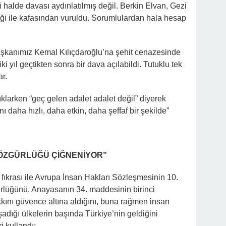
ği halde davası aydınlatılmış değil. Berkin Elvan, Gezi
şeği ile kafasından vuruldu. Sorumlulardan hala hesap
aşkanımız Kemal Kılıçdaroğlu’na şehit cenazesinde
ki yıl geçtikten sonra bir dava açılabildi. Tutuklu tek
ar.
larken “geç gelen adalet adalet değil” diyerek
ını daha hızlı, daha etkin, daha şeffaf bir şekilde”
ÖZGÜRLÜĞÜ ÇİĞNENİYOR”
fıkrası ile Avrupa İnsan Hakları Sözleşmesinin 10.
rlüğünü, Anayasanın 34. maddesinin birinci
hakkını güvence altına aldığını, buna rağmen insan
şadığı ülkelerin başında Türkiye’nin geldiğini
i kullandı;