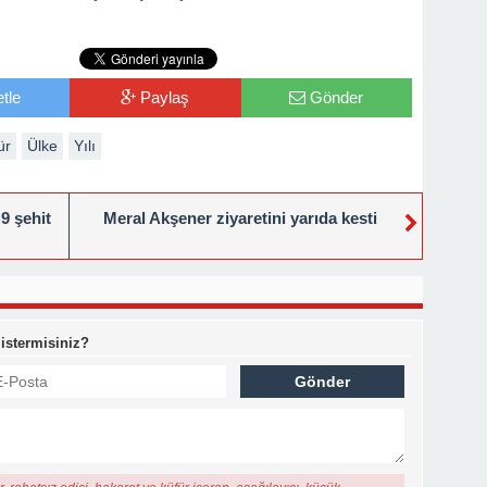
tle
Paylaş
Gönder
ür
Ülke
Yılı
9 şehit
Meral Akşener ziyaretini yarıda kesti
 istermisiniz?