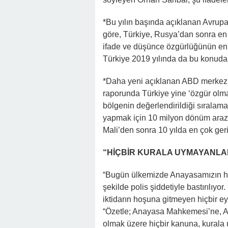
*Bu yılın başında açıklanan Avru
göre, Türkiye, Rusya’dan sonra en
ifade ve düşünce özgürlüğünün en fa
Türkiye 2019 yılında da bu konuda 
*Daha yeni açıklanan ABD merkezl
raporunda Türkiye yine ‘özgür olma
bölgenin değerlendirildiği sıralam
yapmak için 10 milyon dönüm arazi k
Mali’den sonra 10 yılda en çok ger
“HİÇBİR KURALA UYMAYANLAR
“Bugün ülkemizde Anayasamızın hak 
şekilde polis şiddetiyle bastırılıyo
iktidarın hoşuna gitmeyen hiçbir ey
“Özetle; Anayasa Mahkemesi’ne, A
olmak üzere hiçbir kanuna, kurala