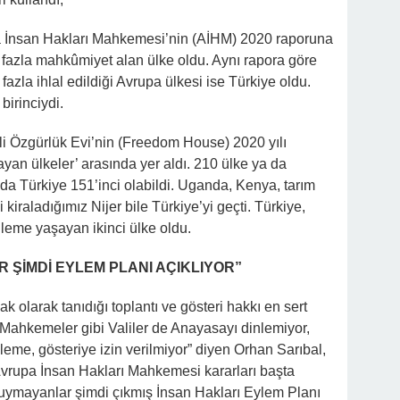
pa İnsan Hakları Mahkemesi’nin (AİHM) 2020 raporuna
 fazla mahkûmiyet alan ülke oldu. Aynı rapora göre
zla ihlal edildiği Avrupa ülkesi ise Türkiye oldu.
birinciydi.
i Özgürlük Evi’nin (Freedom House) 2020 yılı
yan ülkeler’ arasında yer aldı. 210 ülke ya da
ada Türkiye 151’inci olabildi. Uganda, Kenya, tarım
iraladığımız Nijer bile Türkiye’yi geçti. Türkiye,
ileme yaşayan ikinci ülke oldu.
 ŞİMDİ EYLEM PLANI AÇIKLIYOR”
olarak tanıdığı toplantı ve gösteri hakkı en sert
r. Mahkemeler gibi Valiler de Anayasayı dinlemiyor,
leme, gösteriye izin verilmiyor” diyen Orhan Sarıbal,
vrupa İnsan Hakları Mahkemesi kararları başta
 uymayanlar şimdi çıkmış İnsan Hakları Eylem Planı