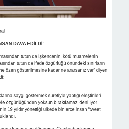
bal
İNSAN DAVA EDİLDİ”
ırılmasından tutun da işkencenin, kötü muamelenin
asından tutun da ifade özgürlüğü önündeki sınırların
ne özen gösterilmesine kadar ne ararsanız var” diyen
di;
larına saygı göstermek suretiyle yaptığı eleştirileri
le özgürlüğünden yoksun bırakılamaz’ deniliyor
nin 19 yıldır yönettiği ülkede binlerce insan “tweet
tuklandı.
 sonuna kadar olan dönemde, Cumhurbaşkanına