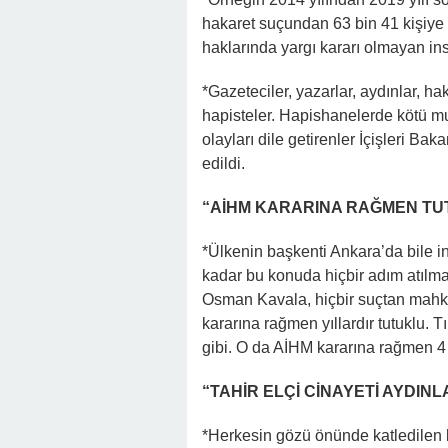
hakaret suçundan 63 bin 41 kişiye 
haklarında yargı kararı olmayan insan
*Gazeteciler, yazarlar, aydınlar, h
hapisteler. Hapishanelerde kötü mu
olayları dile getirenler İçişleri Baka
edildi.
“AİHM KARARINA RAĞMEN TU
*Ülkenin başkenti Ankara’da bile i
kadar bu konuda hiçbir adım atılmadı
Osman Kavala, hiçbir suçtan mahkum
kararına rağmen yıllardır tutuklu.
gibi. O da AİHM kararına rağmen 4 
“TAHİR ELÇİ CİNAYETİ AYDINL
*Herkesin gözü önünde katledilen 