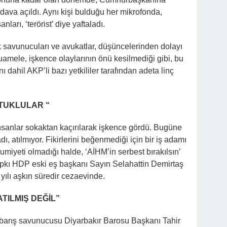
dava açıldı. Aynı kişi bulduğu her mikrofonda,
ları, ‘terörist’ diye yaftaladı.
ak savunucuları ve avukatlar, düşüncelerinden dolayı
amele, işkence olaylarının önü kesilmediği gibi, bu
nı dahil AKP’li bazı yetkililer tarafından adeta linç
TUKLULAR “
nsanlar sokaktan kaçırılarak işkence gördü. Bugüne
, atılmıyor. Fikirlerini beğenmediği için bir iş adamı
iyeti olmadığı halde, ‘AİHM’in serbest bırakılsın’
 Tıpkı HDP eski eş başkanı Sayın Selahattin Demirtaş
yılı aşkın süredir cezaevinde.
ATILMIŞ DEĞİL”
barış savunucusu Diyarbakır Barosu Başkanı Tahir