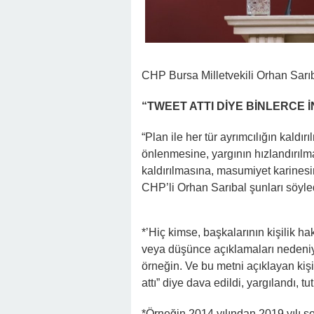
CHP Bursa Milletvekili Orhan Sarı
“TWEET ATTI DİYE BİNLERCE 
“Plan ile her tür ayrımcılığın kald
önlenmesine, yargının hızlandırılm
kaldırılmasına, masumiyet karinesi
CHP’li Orhan Sarıbal şunları söyle
*’Hiç kimse, başkalarının kişilik hak
veya düşünce açıklamaları nedeniy
örneğin. Ve bu metni açıklayan kişi
attı” diye dava edildi, yargılandı, tu
*Örneğin 2014 yılından 2019 yılı