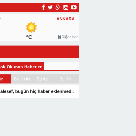
ANKARA
P
°C
Diğer İller
ok Okunan Haberler
ün
Bu Hafta
Bu Ay
Bu Yıl
alesef, bugün hiç haber eklenmedi.