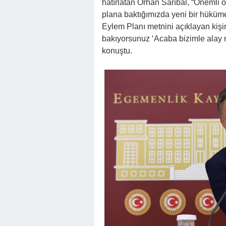
hatırlatan Orhan Sarıbal, “Önemli
plana baktığımızda yeni bir hüküme
Eylem Planı metnini açıklayan kiş
bakıyorsunuz ‘Acaba bizimle alay 
konuştu.