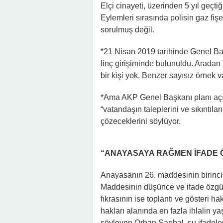
Elçi cinayeti, üzerinden 5 yıl geçti
Eylemleri sırasında polisin gaz fi
sorulmuş değil.
*21 Nisan 2019 tarihinde Genel B
linç girişiminde bulunuldu. Aradan i
bir kişi yok. Benzer sayısız örnek v
*Ama AKP Genel Başkanı planı açık
“vatandaşın taleplerini ve sıkıntılar
çözeceklerini söylüyor.
“ANAYASAYA RAĞMEN İFADE 
Anayasanın 26. maddesinin birinci 
Maddesinin düşünce ve ifade özgü
fıkrasının ise toplantı ve gösteri 
hakları alanında en fazla ihlalin ya
söyleyen Orhan Sarıbal, şu ifadeler