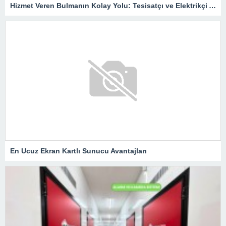
Hizmet Veren Bulmanın Kolay Yolu: Tesisatçı ve Elektrikçi Ararken Nelere Dikkat Edilmeli?
En Ucuz Ekran Kartlı Sunucu Avantajları