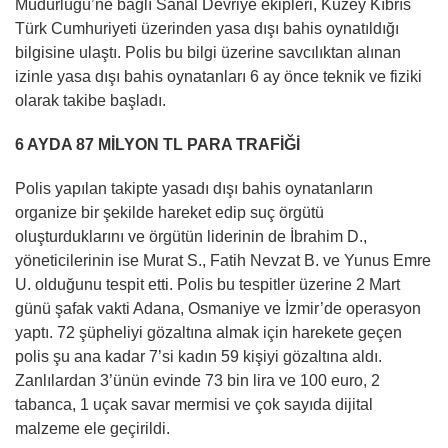
Müdürlüğü’ne bağlı Sanal Devriye ekipleri, Kuzey Kıbrıs
Türk Cumhuriyeti üzerinden yasa dışı bahis oynatıldığı
bilgisine ulaştı. Polis bu bilgi üzerine savcılıktan alınan
izinle yasa dışı bahis oynatanları 6 ay önce teknik ve fiziki
olarak takibe başladı.
6 AYDA 87 MİLYON TL PARA TRAFİĞİ
Polis yapılan takipte yasadı dışı bahis oynatanların
organize bir şekilde hareket edip suç örgütü
oluşturduklarını ve örgütün liderinin de İbrahim D.,
yöneticilerinin ise Murat S., Fatih Nevzat B. ve Yunus Emre
U. olduğunu tespit etti. Polis bu tespitler üzerine 2 Mart
günü şafak vakti Adana, Osmaniye ve İzmir’de operasyon
yaptı. 72 şüpheliyi gözaltına almak için harekete geçen
polis şu ana kadar 7’si kadın 59 kişiyi gözaltına aldı.
Zanlılardan 3’ünün evinde 73 bin lira ve 100 euro, 2
tabanca, 1 uçak savar mermisi ve çok sayıda dijital
malzeme ele geçirildi.