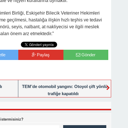
fe ve hijyen kurallarına uymaktır.
eri Birliği, Eskişehir Bilecik Veteriner Hekimleri
me geçilmesi, hastalığa ilişkin hızlı teşhis ve tedavi
nörü, seyis, nalbant, at nakliyecisi ve ilgili meslek
maları önem arz etmektedir.”
tle
Paylaş
Gönder
dı
TEM’de otomobil yangını: Otoyol çift yönlü
trafiğe kapatıldı
 istermisiniz?