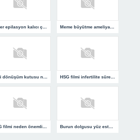
Lazer epilasyon kalıcı çözüm sunar mı?
Meme büyütme ameliyatı kimler için uygun bir işlemdir?
Geri dönüşüm kutusu neden günlük yaşamın vazgeçilmezidir?
HSG filmi infertilite sürecinde neden kritik bir rol oynar?
HSG filmi neden önemli bir tanı yöntemidir?
Burun dolgusu yüz estetiğini nasıl etkiler?