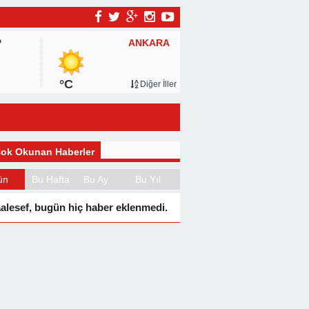
ANKARA
P
°C
Diğer İller
ok Okunan Haberler
ün
Bu Hafta
Bu Ay
Bu Yıl
alesef, bugün hiç haber eklenmedi.