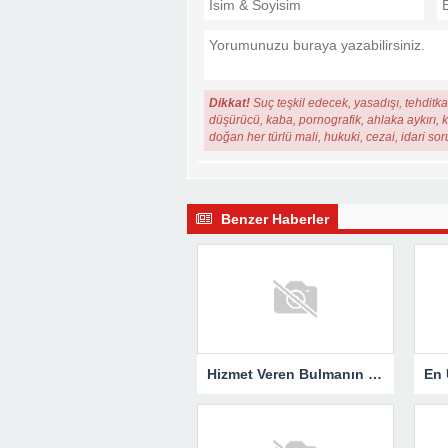
Dikkat!
Suç teşkil edecek, yasadışı, tehditkar
düşürücü, kaba, pornografik, ahlaka aykırı, ki
doğan her türlü mali, hukuki, cezai, idari so
Benzer Haberler
Hizmet Veren Bulmanın Kolay Yolu: Tesisatçı ve Elektrikçi Ararken Nelere Dikkat Edilmeli?