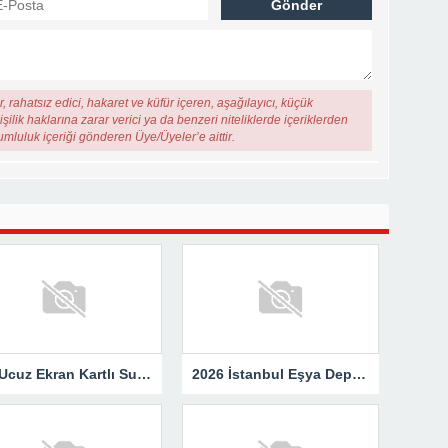
, rahatsız edici, hakaret ve küfür içeren, aşağılayıcı, küçük
şilik haklarına zarar verici ya da benzeri niteliklerde içeriklerden
rumluluk içeriği gönderen Üye/Üyeler’e aittir.
En Ucuz Ekran Kartlı Sunucu Avantajları
2026 İstanbul Eşya Depolama Fiyatları: Güncel Ücret Rehberi