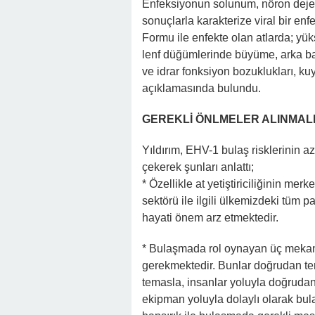
Enfeksiyonun solunum, nöron dej
sonuçlarla karakterize viral bir en
Formu ile enfekte olan atlarda; yük
lenf düğümlerinde büyüme, arka ba
ve idrar fonksiyon bozuklukları, k
açıklamasında bulundu.
GEREKLİ ÖNLMELER ALINMAL
Yıldırım, EHV-1 bulaş risklerinin 
çekerek şunları anlattı;
* Özellikle at yetiştiriciliğinin me
sektörü ile ilgili ülkemizdeki tüm
hayati önem arz etmektedir.
* Bulaşmada rol oynayan üç mekani
gerekmektedir. Bunlar doğrudan te
temasla, insanlar yoluyla doğrudan,
ekipman yoluyla dolaylı olarak bu