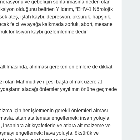
enerasyonu ve gebeliğin sonlanmasına neden olan
feksiyon olduğunu belirten Yıldırım, “EHV-1 Nörolojik
sek ateş, iştah kaybı, depresyon, öksürük, hapşırık,
cak felci ve ayağa kalkmada zorluk, abort, mesane
uyruk fonksiyon kaybı gözlemlenmektedir”
I
azaltılmasında, alınması gereken önlemlere de dikkat
rkezi olan Mahmudiye ilçesi başta olmak üzere at
 paydaşların alacağı önlemler yayılımın önüne geçmede
zma için her işletmenin gerekli önlemleri alması
masla, attan ata teması engellemek; insan yoluyla
 insanlara ait kıyafetlerle ve atlara ait malzeme ve
laşmayı engellemek; hava yoluyla, öksürük ve