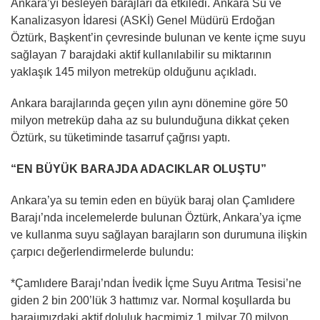
Ankara’yı besleyen barajları da etkiledi. Ankara Su ve
Kanalizasyon İdaresi (ASKİ) Genel Müdürü Erdoğan
Öztürk, Başkent’in çevresinde bulunan ve kente içme suyu
sağlayan 7 barajdaki aktif kullanılabilir su miktarının
yaklaşık 145 milyon metreküp olduğunu açıkladı.
Ankara barajlarında geçen yılın aynı dönemine göre 50
milyon metreküp daha az su bulunduğuna dikkat çeken
Öztürk, su tüketiminde tasarruf çağrısı yaptı.
“EN BÜYÜK BARAJDA ADACIKLAR OLUŞTU”
Ankara’ya su temin eden en büyük baraj olan Çamlıdere
Barajı’nda incelemelerde bulunan Öztürk, Ankara’ya içme
ve kullanma suyu sağlayan barajların son durumuna ilişkin
çarpıcı değerlendirmelerde bulundu:
*Çamlıdere Barajı’ndan İvedik İçme Suyu Arıtma Tesisi’ne
giden 2 bin 200’lük 3 hattımız var. Normal koşullarda bu
barajımızdaki aktif doluluk hacmimiz 1 milyar 70 milyon