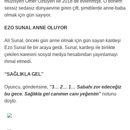
müzisyen Ömer Öztüyen ile 2018’de evlenmişti. O dönem
sessiz sedasız dünyaevine giren çift, şimdilerde anne-baba
olmak için gün sayıyor.
EZO SUNAL ANNE OLUYOR
Ali Sunal, önceki gün anne olmak için gün sayan kardeşi
Ezo Sunal ile bir araya geldi. Sunal, kardeşi ile birlikte
çekilen karesini sosyal medya hesabından yayınlamayı
ihmal etmedi.
“SAĞLIKLA GEL”
Oyuncu, gönderisine,
“3… 2… 1… Sabahı zor edeceğiz
bu gece. Sağlıkla gel canımın canı yeğenim”
notunu
düştü.