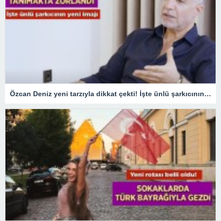
Özcan Deniz yeni tarzıyla dikkat çekti! İşte ünlü şarkıcının son imajı