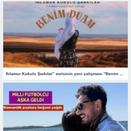
Ihlamur Kokulu Şarkılar” serisinin yeni çalışması “Benim Duam” dijital platformlarda yayında!