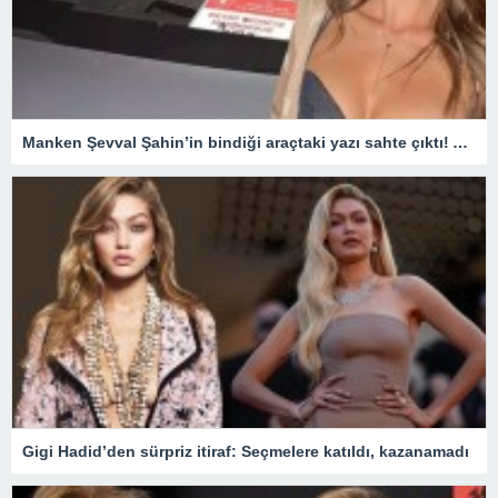
Manken Şevval Şahin’in bindiği araçtaki yazı sahte çıktı! Adli işlem başlatıldı
Gigi Hadid’den sürpriz itiraf: Seçmelere katıldı, kazanamadı