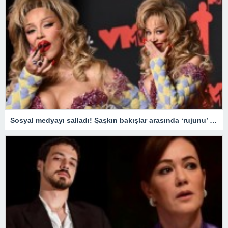
Sosyal medyayı salladı! Şaşkın bakışlar arasında ‘rujunu’ yedi