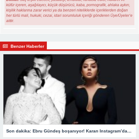
küfür içeren, aşağılayıcı, küçük düşürücü, kaba, pornografik, ahlaka aykırı,
kişilik haklarına zarar verici ya da benzeri niteliklerde içeriklerden doğan
her türlü mali, hukuki, cezai, idari sorumluluk içeriği gönderen Üye/Üyeler’e
aittir.
Benzer Haberler
Son dakika: Ebru Gündeş boşanıyor! Kararı Instagram’dan duyurdu