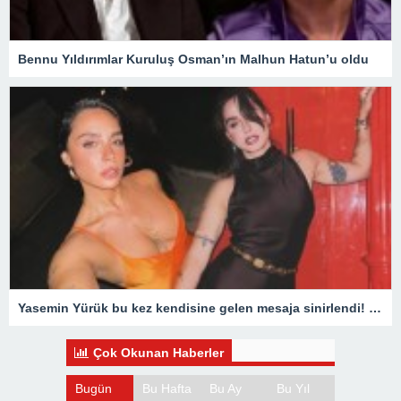
Bennu Yıldırımlar Kuruluş Osman’ın Malhun Hatun’u oldu
Yasemin Yürük bu kez kendisine gelen mesaja sinirlendi! ‘Doğalın ne kardeş?’
Çok Okunan Haberler
Bugün
Bu Hafta
Bu Ay
Bu Yıl